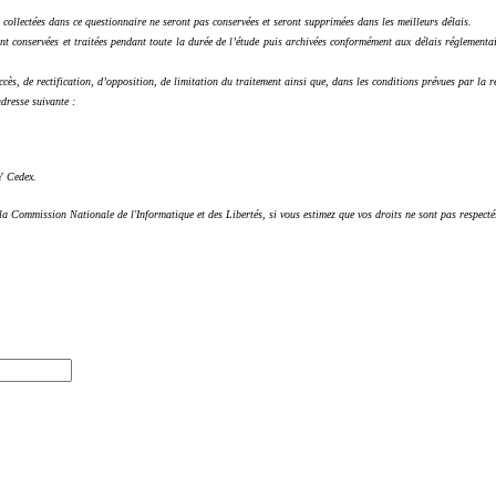
s collectées dans ce questionnaire ne seront pas conservées et seront supprimées dans les meilleurs délais.
ront conservées et traitées pendant toute la durée de l’étude puis archivées conformément aux délais réglementa
, de rectification, d’opposition, de limitation du traitement ainsi que, dans les conditions prévues par la r
dresse suivante :
Y Cedex.
la Commission Nationale de l'Informatique et des Libertés, si vous estimez que vos droits ne sont pas respect