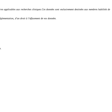
ires applicables aux recherches cliniques.
Ces données sont exclusivement destinées aux membres habilités de
églementation, d’un droit à l’effacement de vos données.
és.