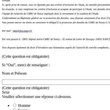
clinique.
Si, après prise de contact, vous ne répondez pas aux critères d’inclusion de l’étude, les données personnelle
En revanche, si vous remplissez les critères d’inclusion et acceptez de participer à l’étude, vos données se
l’équipe de recherche du CHRU de Nancy impliqués dans le recrutement et la conduite de l’étude.
Conformément au Règlement général sur la protection des données, vous disposez notamment d’un droit d’accès
Vous pouvez exercer ces droits en contactant le délégué à la protection des données du CHRU de Nancy à l’a
Par mail :
dpo@chru-nancy.fr
Par voie postale à : DPO- hôpital marin-CHRU de Nancy – 92 avenue de Lattre de Tassigny -54035 NANC
Vous disposez également du droit d’introduire une réclamation auprès de l’autorité de contrôle compétente, 
(Cette question est obligatoire)
Si “Oui”, merci de renseigner :
Nom et Prénom
(Cette question est obligatoire)
Sexe
Veuillez sélectionner une réponse ci-dessous.
Homme